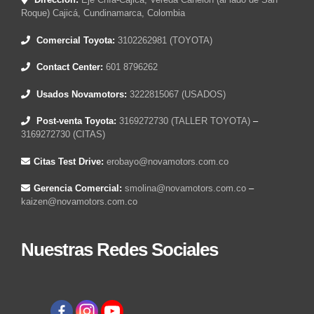
Roque) Cajicá, Cundinamarca, Colombia
Comercial Toyota:
3102262981 (TOYOTA)
Contact Center:
601 8796262
Usados Novamotors:
3222815067 (USADOS)
Post-venta Toyota:
3169272730 (TALLER TOYOTA)
–
3169272730 (CITAS)
Citas Test Drive:
erobayo@novamotors.com.co
Gerencia Comercial:
smolina@novamotors.com.co
–
kaizen@novamotors.com.co
Nuestras Redes Sociales