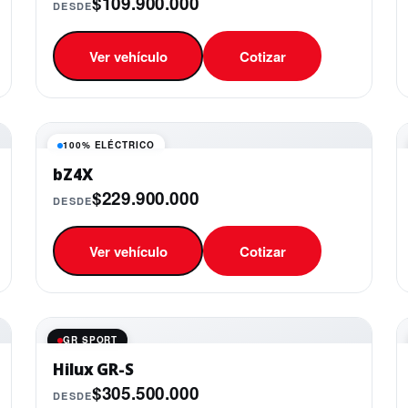
$109.900.000
DESDE
Ver vehículo
Cotizar
100% ELÉCTRICO
bZ4X
$229.900.000
DESDE
Ver vehículo
Cotizar
GR SPORT
Hilux GR-S
$305.500.000
DESDE