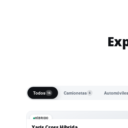
Exp
Todos
Camionetas
Automóvile
16
6
HÍBRIDO
Yaris Cross Híbrida