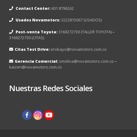
Contact Center:
601 8796262
Usados Novamotors:
3222815067 (USADOS)
Post-venta Toyota:
3169272730 (TALLER TOYOTA)
–
3169272730 (CITAS)
Citas Test Drive:
erobayo@novamotors.com.co
Gerencia Comercial:
smolina@novamotors.com.co
–
kaizen@novamotors.com.co
Nuestras Redes Sociales