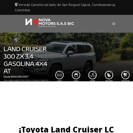
Saltar
Vereda Canelón (al lado de San Roque) Cajicá, Cundinamarca,
al
Colombia
contenido
MENÚ
Land Cruiser 300
¡Toyota Land Cruiser LC