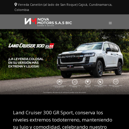
Saltar
Vereda Canelón (al lado de San Roque) Cajicá, Cundinamarca,
al
Colombia
LAND CRUISER 300 GR-S
contenido
MENÚ
Land Cruiser 300 GR Sport, conserva los
niveles extremos todoterreno, manteniendo
su lujo y comodidad, celebrando nuestro