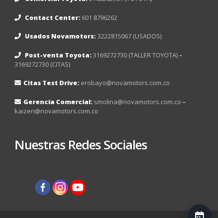
Contact Center:
601 8796262
Usados Novamotors:
3222815067 (USADOS)
Post-venta Toyota:
3169272730 (TALLER TOYOTA)
–
3169272730 (CITAS)
Citas Test Drive:
erobayo@novamotors.com.co
Gerencia Comercial:
smolina@novamotors.com.co
–
kaizen@novamotors.com.co
Nuestras Redes Sociales