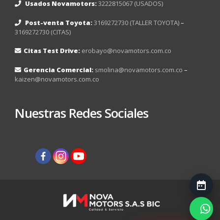
Usados Novamotors:
3222815067 (USADOS)
Post-venta Toyota:
3169272730 (TALLER TOYOTA)
–
3169272730 (CITAS)
Citas Test Drive:
erobayo@novamotors.com.co
Gerencia Comercial:
smolina@novamotors.com.co
–
kaizen@novamotors.com.co
Nuestras Redes Sociales