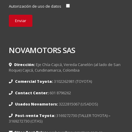
Autorización de uso de datos
NOVAMOTORS SAS
Dirección:
Eje Chía-Cajicá, Vereda Canelón (al lado de San
Roque) Cajicá, Cundinamarca, Colombia
Comercial Toyota:
3102262981 (TOYOTA)
Contact Center:
601 8796262
Usados Novamotors:
3222815067 (USADOS)
Post-venta Toyota:
3169272730 (TALLER TOYOTA)
–
3169272730 (CITAS)