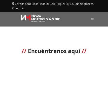
Saltar
Vereda Canelón (al lado de San Roque) Cajicá, Cundinamarca,
al
Colombia
contenido
MENÚ
Contáctenos
//
Encuéntranos aquí
//