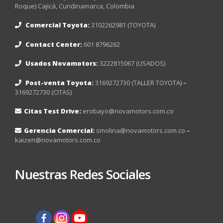
Roque) Cajicá, Cundinamarca, Colombia
Comercial Toyota:
3102262981 (TOYOTA)
Contact Center:
601 8796262
Usados Novamotors:
3222815067 (USADOS)
Post-venta Toyota:
3169272730 (TALLER TOYOTA)
–
3169272730 (CITAS)
Citas Test Drive:
erobayo@novamotors.com.co
Gerencia Comercial:
smolina@novamotors.com.co
–
kaizen@novamotors.com.co
Nuestras Redes Sociales