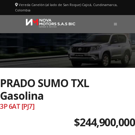
Saltar
Vereda Canelón (al lado de San Roque) Cajicá, Cundinamarca,
al
Colombia
contenido
MENÚ
PRADO SUMO TXL
Gasolina
3P 6AT [PJ7]
$244,900,000