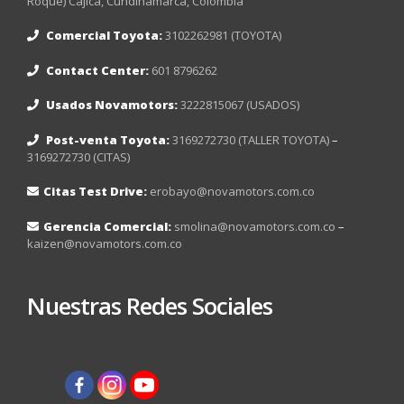
Roque) Cajicá, Cundinamarca, Colombia
Comercial Toyota:
3102262981 (TOYOTA)
Contact Center:
601 8796262
Usados Novamotors:
3222815067 (USADOS)
Post-venta Toyota:
3169272730 (TALLER TOYOTA)
–
3169272730 (CITAS)
Citas Test Drive:
erobayo@novamotors.com.co
Gerencia Comercial:
smolina@novamotors.com.co
–
kaizen@novamotors.com.co
Nuestras Redes Sociales