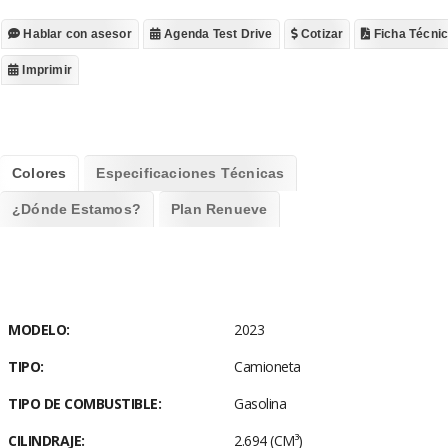
Hablar con asesor
Agenda Test Drive
Cotizar
Ficha Técni
Imprimir
Colores
Especificaciones Técnicas
¿Dónde Estamos?
Plan Renueve
Empty tab. Edit page to add content here.
MODELO:
Motor
2023
TIPO:
Camioneta
3
Cilindraje (cm
)
2.694
TIPO DE COMBUSTIBLE:
Gasolina
Tipo de combustible
Gasolina
CILINDRAJE:
2.694 (CM³)