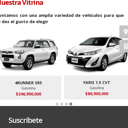
uestra Vitrina
Capacidad de Carga (kg)
700
Largo (mm)
4,475
ontamos con una amplia variedad de vehículos para que
 des el gusto de elegir
Ancho (mm)
1,885
Alto (mm)
1,830
Altura al piso (mm)
210
YARIS 1.5 CVT
4RUNNER SR5
Gasolina
Gasolina
$86,900,000
$246,900,000
Suscríbete