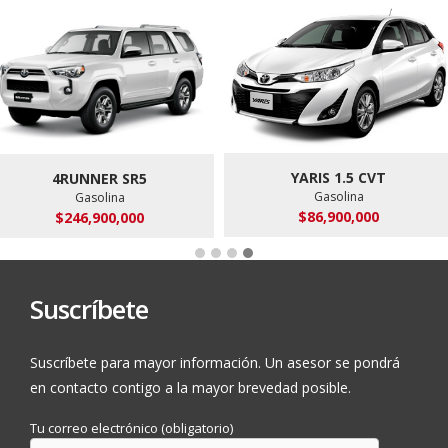
Alto (mm)
1,845
Altura al piso (mm)
210
YARIS 1.5 CVT
4RUNNER SR5
Gasolina
Gasolina
$86,900,000
$246,900,000
Suscríbete
Suscríbete para mayor información. Un asesor se pondrá
en contacto contigo a la mayor brevedad posible.
Tu correo electrónico (obligatorio)