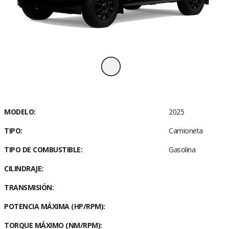
Empty tab. Edit page to add content here.
MODELO:
Motor
2025
TIPO:
Camioneta
3
Cilindraje (cm
)
3.956
TIPO DE COMBUSTIBLE:
Gasolina
Tipo de combustible
Gasolina
CILINDRAJE:
Potencia máxima
271 / 5.600
TRANSMISIÓN:
(Hp/RPM)
POTENCIA MÁXIMA (HP/RPM):
Torque máximo
381 / 4.400
(Nm/RPM)
TORQUE MÁXIMO (NM/RPM):