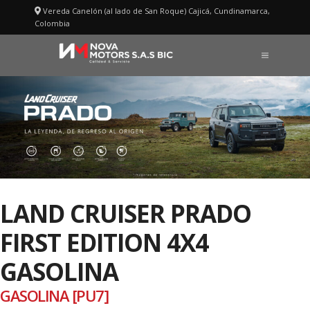
Saltar
Vereda Canelón (al lado de San Roque) Cajicá, Cundinamarca,
al
Colombia
contenido
MENÚ
LAND CRUISER PRADO
FIRST EDITION 4X4
GASOLINA
GASOLINA [PU7]