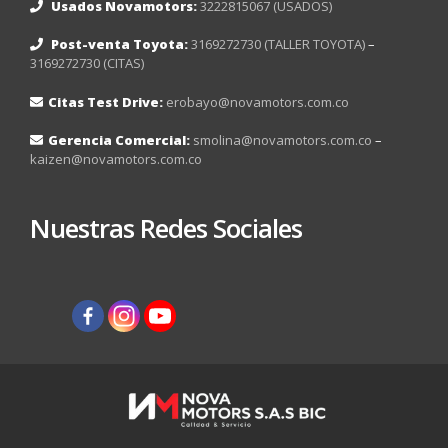
Usados Novamotors:
3222815067 (USADOS)
Post-venta Toyota:
3169272730 (TALLER TOYOTA)
–
3169272730 (CITAS)
Citas Test Drive:
erobayo@novamotors.com.co
Gerencia Comercial:
smolina@novamotors.com.co
–
kaizen@novamotors.com.co
Nuestras Redes Sociales