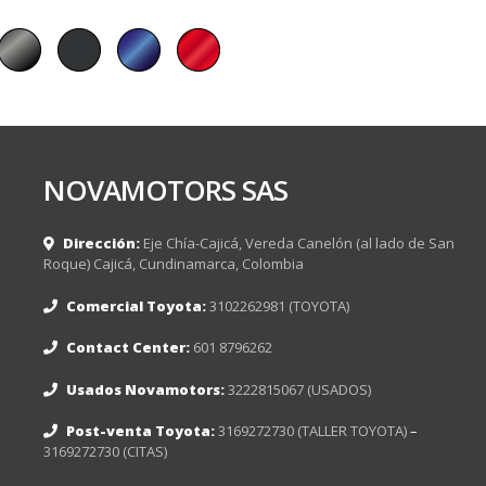
NOVAMOTORS SAS
Dirección:
Eje Chía-Cajicá, Vereda Canelón (al lado de San
Roque) Cajicá, Cundinamarca, Colombia
Comercial Toyota:
3102262981 (TOYOTA)
Contact Center:
601 8796262
Usados Novamotors:
3222815067 (USADOS)
+ 16 VÁLVULAS + TRANSMISIÓN POR CADENA + VVT-iE +
Post-venta Toyota:
3169272730 (TALLER TOYOTA)
–
3169272730 (CITAS)