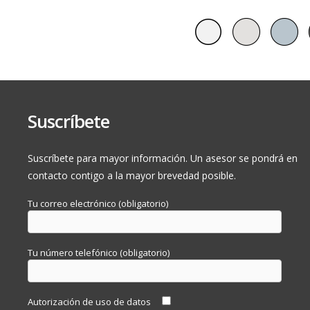
Empty tab. Edit page to add content here.
Motor
Suscríbete
3
Cilindraje (cm
)
1.798
Tipo de combustible
Híbrido
Suscríbete para mayor información. Un asesor se pondrá en
contacto contigo a la mayor brevedad posible.
Potencia máxima
97 / 5.200
(Hp/RPM)
Tu correo electrónico (obligatorio)
Torque máximo
142 / 3,600
(Nm/RPM)
Tu número telefónico (obligatorio)
4 EN LÍNEA + DOHC 
Tecnología del motor
VVT-i
Autorización de uso de datos