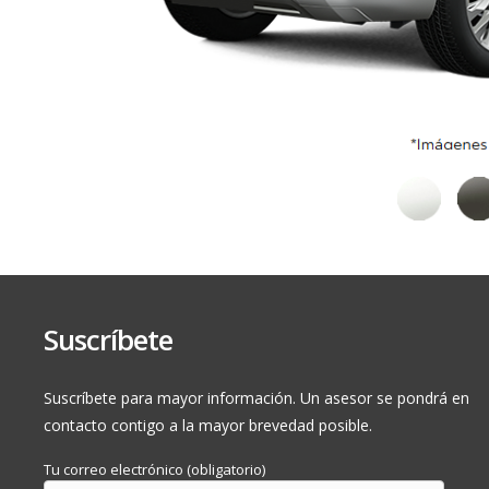
Empty tab. Edit page to add content here.
Motor
Suscríbete
3
Cilindraje (cm
)
3.435
Tipo de combustible
Gasolina
Suscríbete para mayor información. Un asesor se pondrá en
contacto contigo a la mayor brevedad posible.
Potencia máxima (Hp/RPM)
409 / 5200
Tu correo electrónico (obligatorio)
Torque máximo (Nm/RPM)
650 / 2.000 - 