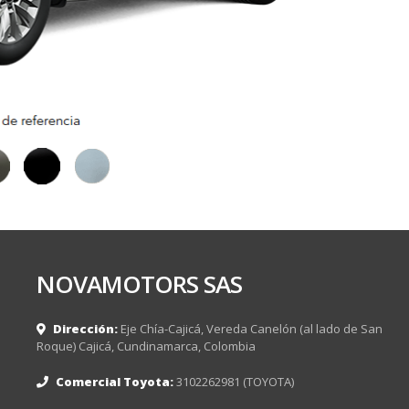
NOVAMOTORS SAS
Dirección:
Eje Chía-Cajicá, Vereda Canelón (al lado de San
Roque) Cajicá, Cundinamarca, Colombia
Comercial Toyota:
3102262981 (TOYOTA)
3.600