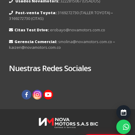
Usados Novamotors:
3222815067 (USADOS)
Post-venta Toyota:
3169272730 (TALLER TOYOTA)
–
3169272730 (CITAS)
Citas Test Drive:
erobayo@novamotors.com.co
Gerencia Comercial:
smolina@novamotors.com.co
–
kaizen@novamotors.com.co
Nuestras Redes Sociales