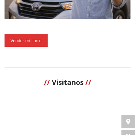
Vender mi carro
//
Visitanos
//