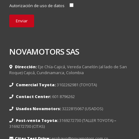
Autorización de uso de datos
NOVAMOTORS SAS
Dirección:
Eje Chía-Cajicá, Vereda Canelón (al lado de San
Roque) Cajicá, Cundinamarca, Colombia
Comercial Toyota:
3102262981 (TOYOTA)
Contact Center:
601 8796262
Usados Novamotors:
3222815067 (USADOS)
Post-venta Toyota:
3169272730 (TALLER TOYOTA)
–
3169272730 (CITAS)
Citas Test Drive:
erobayo@novamotors.com.co